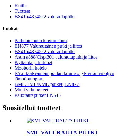
Kotiin
Tuotteet
BS416/4374622 valurautaputki
Luokat
Pallorautainen kaivon kansi
EN877 Valurautainen putki ja liitos
BS416/4374622 valurautaputki
Astm a888/Cispi301 valurautaputki ja liitos
Kytkentä ja liittimet
Moottorin kotelo
RY:n korkean lämpötilan kuumaöljykiertoinen öljyn
lämpöpumppu
BML/TML/KML-putket [EN877]
Muut valutuotteet
Pallorautaputket EN545
Suositellut tuotteet
SML VALURAUTA PUTKI