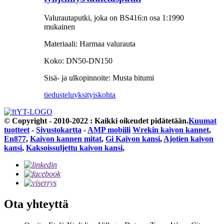
Valurautaputki, joka on BS416:n osa 1:1990
mukainen
Materiaali: Harmaa valurauta
Koko: DN50-DN150
Sisä- ja ulkopinnoite: Musta bitumi
tiedustelu
yksityiskohta
© Copyright - 2010-2022 : Kaikki oikeudet pidätetään.
Kuumat
tuotteet
-
Sivustokartta
-
AMP mobiili
Wrekin kaivon kannet
,
En877
,
Kaivon kannen mitat
,
Gi Kaivon kansi
,
Ajotien kaivon
kansi
,
Kaksoissuljettu kaivon kansi
,
Ota yhteyttä