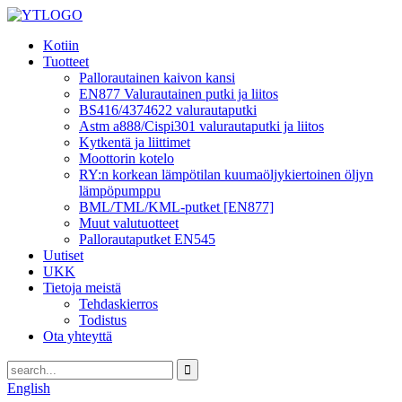
Kotiin
Tuotteet
Pallorautainen kaivon kansi
EN877 Valurautainen putki ja liitos
BS416/4374622 valurautaputki
Astm a888/Cispi301 valurautaputki ja liitos
Kytkentä ja liittimet
Moottorin kotelo
RY:n korkean lämpötilan kuumaöljykiertoinen öljyn
lämpöpumppu
BML/TML/KML-putket [EN877]
Muut valutuotteet
Pallorautaputket EN545
Uutiset
UKK
Tietoja meistä
Tehdaskierros
Todistus
Ota yhteyttä
English