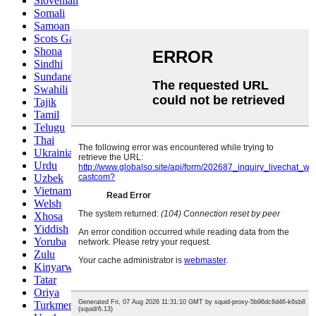
Slovenian
Somali
Samoan
Scots Gaelic
Shona
Sindhi
Sundanese
Swahili
Tajik
Tamil
Telugu
Thai
Ukrainian
Urdu
Uzbek
Vietnamese
Welsh
Xhosa
Yiddish
Yoruba
Zulu
Kinyarwanda
Tatar
Oriya
Turkmen