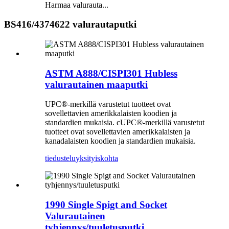
Harmaa valurauta...
BS416/4374622 valurautaputki
ASTM A888/CISPI301 Hubless
valurautainen maaputki
UPC®-merkillä varustetut tuotteet ovat
sovellettavien amerikkalaisten koodien ja
standardien mukaisia. cUPC®-merkillä varustetut
tuotteet ovat sovellettavien amerikkalaisten ja
kanadalaisten koodien ja standardien mukaisia.
tiedustelu
yksityiskohta
1990 Single Spigt and Socket
Valurautainen
tyhjennys/tuuletusputki