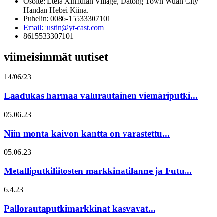
Osoite: Etelä Xinlidian Village, Datong Town Wuan City
Handan Hebei Kiina.
Puhelin: 0086-15533307101
Email: justin@yt-cast.com
8615533307101
viimeisimmät uutiset
14/06/23
Laadukas harmaa valurautainen viemäriputki...
05.06.23
Niin monta kaivon kantta on varastettu...
05.06.23
Metalliputkiliitosten markkinatilanne ja Futu...
6.4.23
Pallorautaputkimarkkinat kasvavat...