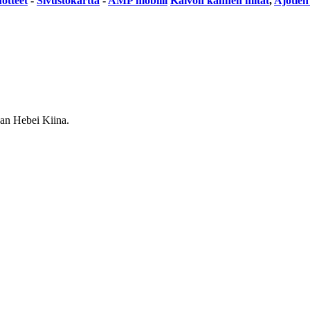
otteet
-
Sivustokartta
-
AMP mobiili
Kaivon kannen mitat
,
Ajotien
an Hebei Kiina.