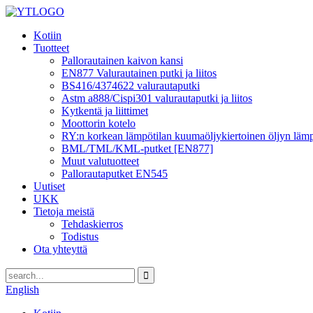
Kotiin
Tuotteet
Pallorautainen kaivon kansi
EN877 Valurautainen putki ja liitos
BS416/4374622 valurautaputki
Astm a888/Cispi301 valurautaputki ja liitos
Kytkentä ja liittimet
Moottorin kotelo
RY:n korkean lämpötilan kuumaöljykiertoinen öljyn l
BML/TML/KML-putket [EN877]
Muut valutuotteet
Pallorautaputket EN545
Uutiset
UKK
Tietoja meistä
Tehdaskierros
Todistus
Ota yhteyttä
English