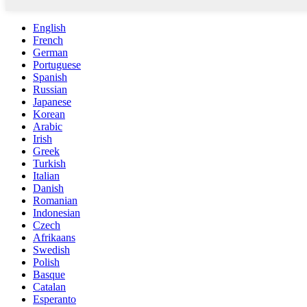
English
French
German
Portuguese
Spanish
Russian
Japanese
Korean
Arabic
Irish
Greek
Turkish
Italian
Danish
Romanian
Indonesian
Czech
Afrikaans
Swedish
Polish
Basque
Catalan
Esperanto