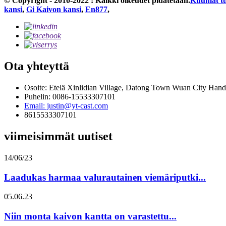
© Copyright - 2010-2022 : Kaikki oikeudet pidätetään.
Kuumat tu
kansi
,
Gi Kaivon kansi
,
En877
,
Ota yhteyttä
Osoite: Etelä Xinlidian Village, Datong Town Wuan City Hand
Puhelin: 0086-15533307101
Email: justin@yt-cast.com
8615533307101
viimeisimmät uutiset
14/06/23
Laadukas harmaa valurautainen viemäriputki...
05.06.23
Niin monta kaivon kantta on varastettu...